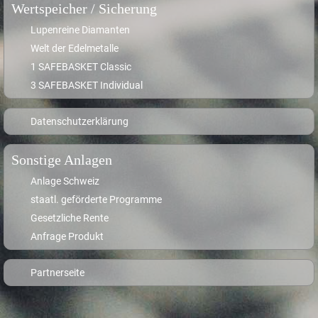
Wertspeicher / Sicherung
Lupenreine Diamanten
Welt der Edelmetalle
1 SAFEBASKET Classic
3 SAFEBASKET Individual
Datenschutzerklärung
Sonstige Anlagen
Anlage Schweiz
staatl. geförderte Programme
Gesetzliche Rente
Anfrage Produkt
Partnerseite