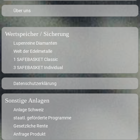
Über uns
Wertspeicher / Sicherung
Lupenreine Diamanten
Welt der Edelmetalle
1 SAFEBASKET Classic
3 SAFEBASKET Individual
Datenschutzerklärung
Sonstige Anlagen
Anlage Schweiz
staatl. geförderte Programme
Gesetzliche Rente
Anfrage Produkt